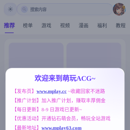
搜索内容
推荐
榜单
游戏
视频
漫画
福利
教程
欢迎来到萌玩ACG~
【发布页】
www.mplay.cc
 ~收藏回家不迷路
【推广计划】加入推广计划，赚取丰厚佣金
【每日更新】8-9 日游戏已更新~
【优惠活动】开通钻石萌会员，畅玩全站游戏
【最新地址】
www.mplay63.com