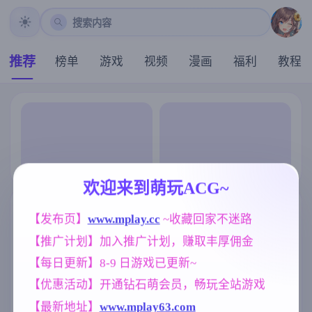
搜索内容
推荐
榜单
游戏
视频
漫画
福利
教程
欢迎来到萌玩ACG~
【发布页】
www.mplay.cc
 ~收藏回家不迷路
【推广计划】加入推广计划，赚取丰厚佣金
【每日更新】8-9 日游戏已更新~
【优惠活动】开通钻石萌会员，畅玩全站游戏
【最新地址】
www.mplay63.com